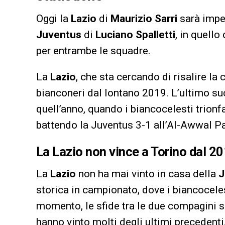
Oggi la
Lazio
di
Maurizio Sarri
sarà impeg
Juventus
di
Luciano Spalletti
, in quell
per entrambe le squadre.
La
Lazio
, che sta cercando di risalire la 
bianconeri dal lontano 2019. L’ultimo su
quell’anno, quando i biancocelesti trionf
battendo la Juventus 3-1 all’Al-Awwal Pa
La Lazio non vince a Torino dal 2
La
Lazio
non ha mai vinto in casa della
J
storica in campionato, dove i biancocele
momento, le sfide tra le due compagini s
hanno vinto molti degli ultimi precedenti