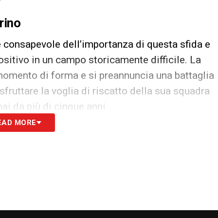
rino
 è consapevole dell’importanza di questa sfida e
positivo in un campo storicamente difficile. La
momento di forma e si preannuncia una battaglia
i sfruttare la voglia di riscatto della sua squadra
mai da più di cinque anni.
EAD MORE
ore Onorato rivela: «La Lazio completerà il
 di giorni!»