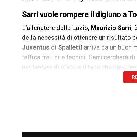
Sarri vuole rompere il digiuno a To
L’allenatore della Lazio,
Maurizio Sarri
,
della necessità di ottenere un risultato 
Juventus
di
Spalletti
arriva da un buon 
tattica tra i due tecnici. Sarri cercherà d
per tentare di sfatare il tabù che dura or
R
LEGGI ANCHE:
Stadio Flaminio, l’assess
progetto per fare lo stadio, è questione