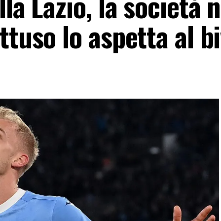
la Lazio, la società 
ttuso lo aspetta al bi