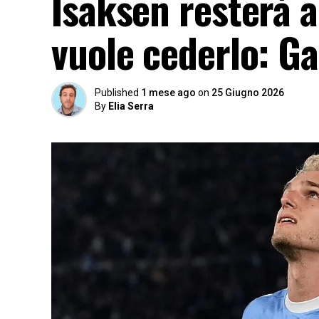
Isaksen resterà al
vuole cederlo: Ga
Published
1 mese ago
on
25 Giugno 2026
By
Elia Serra