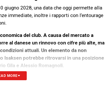
30 giugno 2028, una data che oggi permette alla
nze immediate, inoltre i rapporti con l’entourage
ni.
a economica del club. A causa del mercato a
rre al danese un rinnovo con cifre più alte, ma
condizioni attuali. Un elemento da non
no Isaksen potrebbe ritrovarsi in una posizione
rio Gila e Alessio Romagnoli.
EAD MORE
 sul campo
esenta anche un atto di fiducia tecnica.
e di incidere con continuità, non soltanto a
re qualità e potenziale in numeri, prestazioni e