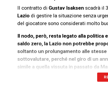
Il contratto di
Gustav Isaksen
scadrà il 
Lazio
di gestire la situazione senza urge
del giocatore sono considerati molto buo
Il nodo, però, resta legato alla politic
saldo zero, la Lazio non potrebbe propo
soltanto un prolungamento alle stesse 
sottovalutare, perché nel giro di un an
simile a quella vissuta in passato da Ma
R
Isaksen, Gattuso chiede risposte
La decisione di non cedere
Isaksen
rappr
Gattuso
avrà bisogno di un esterno capac
sprazzi. Il danese dovrà quindi trasforma