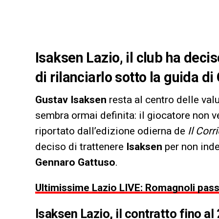
Isaksen Lazio, il club ha decis
di rilanciarlo sotto la guida d
Gustav Isaksen
resta al centro delle val
sembra ormai definita: il giocatore non
riportato dall’edizione odierna de
Il Corr
deciso di trattenere
Isaksen
per non inde
Gennaro Gattuso
.
Ultimissime Lazio LIVE: Romagnoli passa 
Isaksen Lazio, il contratto fino a