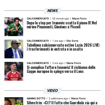
bottino che conferma una crescita costante
NEWS
rispetto al passato, capace di eguagliare il
suo record personale di reti realizzate nel
CALCIOMERCATO
52 minuti ago
Maria Floris
Dopo lo stop per Ivanovic scatta il piano B! Nel
massimo campionato italiano!
mirino Pinamonti, Giménez e Piccoli
LA PLAYLIST DELLE NOSTRE TOP NEWS
CALCIOMERCATO
1 ora ago
Elia Serra
Tabellone calciomercato estivo Lazio 2026 LIVE:
i trasferimenti in entrata e in uscita
CALCIOMERCATO
2 ore ago
Maria Floris
Si complica l’affare Ivanovic! Il richiamo delle
Coppe europee lo spinge verso il Lens
VIDEO
HANNO DETTO
2 settimane ago
Maria Floris
Silvestrin: «Ct? Il fatto che Guardiola sia qui a