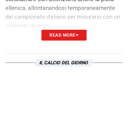
ellenica, allontanandosi temporaneamente
dal campionato italiano per misurarsi con un
contesto diverso.
READ MORE
Il bilancio della stagione 2025/2026
di Matteo Cancellieri
Analizzando i dati dell’ultima stagione,
IL CALCIO DEL GIORNO
emerge chiaramente il motivo dell’attenzione
che ruota attorno a Matteo Cancellieri.
Nonostante un impiego spesso a gara in
corso, l’esterno ha collezionato
35 presenze
complessive
con la maglia della S.S. Lazio,
trovando la via del gol in
4
occasioni
e
fornendo
2
assist
decisivi ai compagni. Un