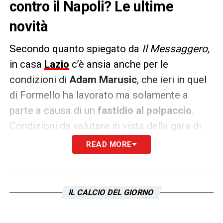
contro il Napoli? Le ultime
novità
Secondo quanto spiegato da
Il Messaggero,
in casa
Lazio
c’è ansia anche per le
condizioni di
Adam Marusic
, che ieri in quel
di Formello ha lavorato ma solamente a
parte a causa di un
fastidio al polpaccio
.
Condizioni da valutare in vista della gara di
domani contro il
Napoli
.
READ MORE
Qualora il montenegrino dovesse dare
forfait, si scalda
Manuel Lazzari
per un
IL CALCIO DEL GIORNO
posto dal primo minuto da quella parte del
campo.