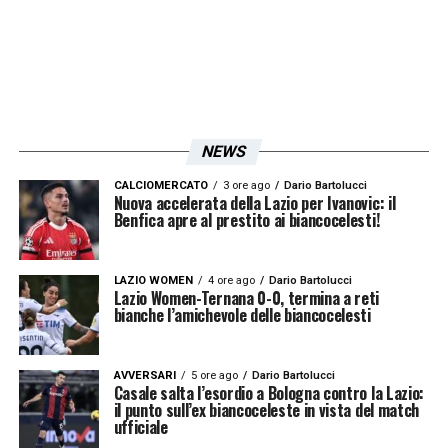
NEWS
CALCIOMERCATO
3 ore ago
Dario Bartolucci
Nuova accelerata della Lazio per Ivanovic: il
Benfica apre al prestito ai biancocelesti!
LAZIO WOMEN
4 ore ago
Dario Bartolucci
Lazio Women-Ternana 0-0, termina a reti
bianche l’amichevole delle biancocelesti
AVVERSARI
5 ore ago
Dario Bartolucci
Casale salta l’esordio a Bologna contro la Lazio:
il punto sull’ex biancoceleste in vista del match
ufficiale