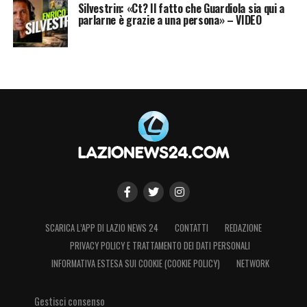
Silvestrin: «Ct? Il fatto che Guardiola sia qui a
parlarne è grazie a una persona» – VIDEO
SCARICA L’APP DI LAZIO NEWS 24
CONTATTI
REDAZIONE
PRIVACY POLICY E TRATTAMENTO DEI DATI PERSONALI
INFORMATIVA ESTESA SUI COOKIE (COOKIE POLICY)
NETWORK
Gestisci consenso