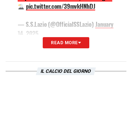
pic.twitter.com/39mvkHNhDJ
— S.S.Lazio (@OfficialSSLazio)
January
14, 2025
READ MORE
LA PLAYLIST DELLE NOSTRE TOP NEWS
IL CALCIO DEL GIORNO