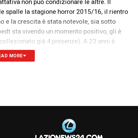
attativa non può condizionare le altre. Il
 spalle la stagione horror 2015/16, il rientro
 e la crescita è stata notevole, sia sotto
Hoedt sta vivendo un momento positivo, gli è
collezionato già 4 presenze). A 23 anni è
fferenza.
EAD MORE
ij (31ª partita) sono scesi in campo ieri nella
 5-0) contro il
Lussemburgo
. I due difensori
n cartellino giallo per Stefan.
S