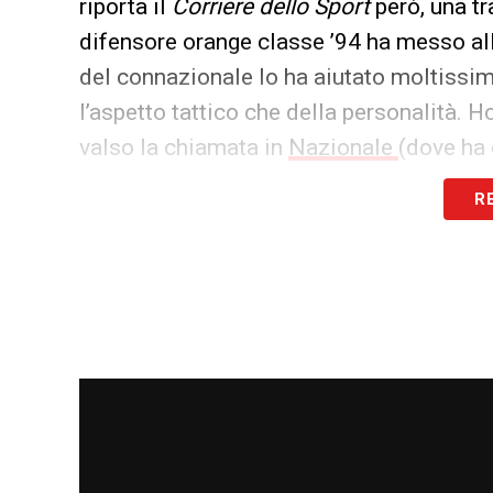
riporta il
Corriere dello Sport
però, una tr
difensore orange classe ’94 ha messo alle
del connazionale lo ha aiutato moltissimo
l’aspetto tattico che della personalità. 
valso la chiamata in
Nazionale
(dove ha 
finalmente giunto il momento di far la di
R
OLANDA-LUSSEMBURGO –
Hoedt e de Vr
partita che l’
Olanda
ha disputato (e vinto
hanno giocato entrambi tutta la partita, u
LA PLAYLIST DELLE NOSTRE TOP NEW