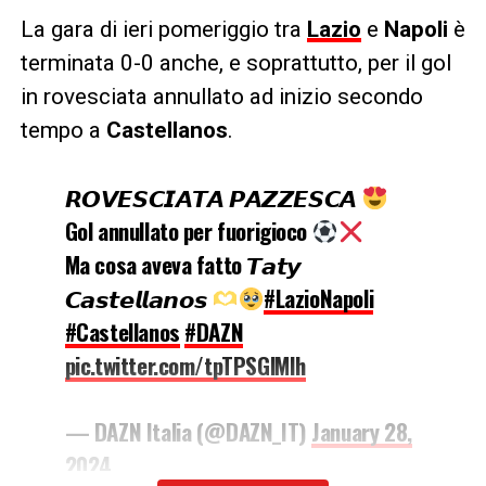
La gara di ieri pomeriggio tra
Lazio
e
Napoli
è
terminata 0-0 anche, e soprattutto, per il gol
in rovesciata annullato ad inizio secondo
tempo a
Castellanos
.
𝙍𝙊𝙑𝙀𝙎𝘾𝙄𝘼𝙏𝘼 𝙋𝘼𝙕𝙕𝙀𝙎𝘾𝘼
Gol annullato per fuorigioco
Ma cosa aveva fatto 𝙏𝙖𝙩𝙮
𝘾𝙖𝙨𝙩𝙚𝙡𝙡𝙖𝙣𝙤𝙨
#LazioNapoli
#Castellanos
#DAZN
pic.twitter.com/tpTPSGlMIh
— DAZN Italia (@DAZN_IT)
January 28,
2024