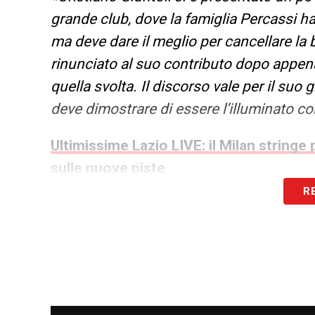
grande club, dove la famiglia Percassi ha 
ma deve dare il meglio per cancellare la 
rinunciato al suo contributo dopo appena
quella svolta. Il discorso vale per il su
deve dimostrare di essere l’illuminato co
Ultimissime Lazio LIVE: il Milan stringe p
sulle nuove piste
R
Alla Juve non ha lasciato la minima tracc
il biglietto da visita di Giuntoli non è st
svelato, si è presentato a Roma per inco
errore di non blindare l’accordo con Gila
di massima con il club biancoceleste (22 