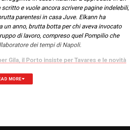
scritto e vuole ancora scrivere pagine indelebili,
brutta parentesi in casa Juve. Elkann ha
 un anno, brutta botta per chi aveva invocato
o gruppo di lavoro, compreso quel Pompilio che
llaboratore dei tempi di Napoli.
er Gila, il Porto insiste per Tavares e le novità
EAD MORE
ia, coinvolto nella mediocrità. Sulla vicenda Gila
ato dei migliori (anzi): giovedì scorso, come
ntrare la Lazio commettendo il non trascurabile
 e il suo entoruage. Quando ha raggiunto l’intesa
milioni più 3 di bonus), Giuntoli ha scoperto