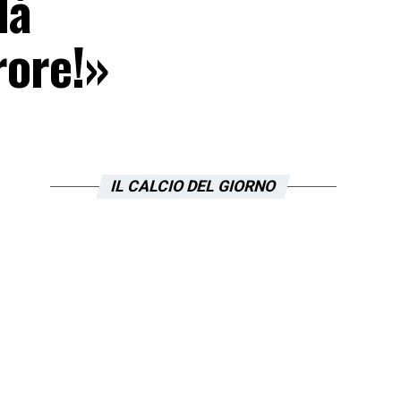
là
rore!»
IL CALCIO DEL GIORNO