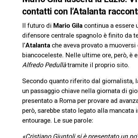
contatti con l’Atalanta raccon
Il futuro di
Mario Gila
continua a essere u
difensore centrale spagnolo è finito da t
l’
Atalanta
che aveva provato a muoversi c
biancoceleste. Nelle ultime ore, però, è
Alfredo Pedullà
tramite il proprio sito.
Secondo quanto riferito dal giornalista, l
un passaggio chiave nella giornata di gi
presentato a Roma per provare ad avanza
però, sarebbe stato legato alla mancata i
entourage. Le sue parole:
«Cristiano Giuntoli si è presentato un po