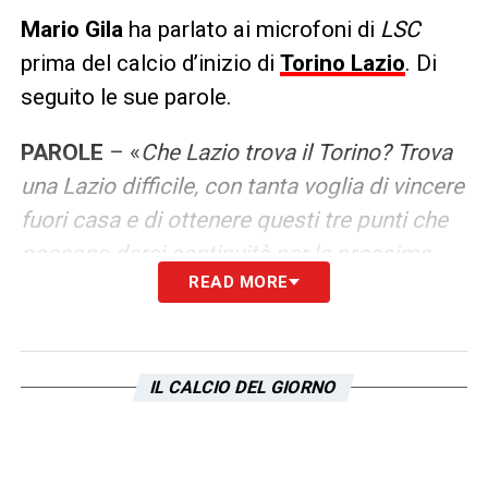
Mario Gila
ha parlato ai microfoni di
LSC
prima del calcio d’inizio di
Torino Lazio
. Di
seguito le sue parole.
PAROLE
– «
Che Lazio trova il Torino? Trova
una Lazio difficile, con tanta voglia di vincere
fuori casa e di ottenere questi tre punti che
possono darci continuità per le prossime
READ MORE
gare. Loro sono una squadra difficile, con un
ritmo altissimo. Hanno una qualità di lavoro
molto alta, ma siamo fiduciosi del nostro
lavoro. Abbiamo tanta viglia di fare questa
IL CALCIO DEL GIORNO
prima vittoria fuori casa. La chiave per
vincere? Misurarci fisicamente al loro livello