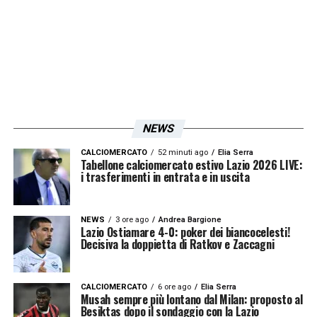
ed essere cattivi con la palla.
Sappiamo che
lasciamo a volte scoperta la fase difensiva
ma con questa voglia di attaccare che
abbiamo faremo soffrire il Toro. La mia
esultanza? Voglio fare più gol, arriveranno,
sono cosciente che quando mentalizzi una
NEWS
cosa la si fa più facilmente, stiamo avendo
abbastanza occasioni noi difensori. E’ buono
CALCIOMERCATO
52 minuti ago
Elia Serra
Tabellone calciomercato estivo Lazio 2026 LIVE:
vedere che la difesa può aiutare in attacco.
i trasferimenti in entrata e in uscita
Sull’esultanza sì posso dire che la farò
sempre, mi sento un soldato per la squadra.
NEWS
3 ore ago
Andrea Bargione
Lazio Ostiamare 4-0: poker dei biancocelesti!
Sarà la mia esultanza
».
Decisiva la doppietta di Ratkov e Zaccagni
LA PLAYLIST DELLE NOSTRE TOP NEWS
CALCIOMERCATO
6 ore ago
Elia Serra
Musah sempre più lontano dal Milan: proposto al
Besiktas dopo il sondaggio con la Lazio