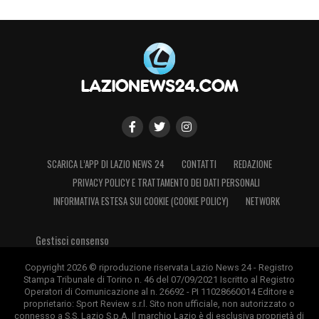
capacità di trasformare questa fiducia
iniziale in un progetto solido. Ora la palla
passa alla società di Claudio Lotito,
chiamata a fare un mercato (a saldo zero)
all’altezza!
SCARICA L’APP DI LAZIO NEWS 24
CONTATTI
REDAZIONE
PRIVACY POLICY E TRATTAMENTO DEI DATI PERSONALI
INFORMATIVA ESTESA SUI COOKIE (COOKIE POLICY)
NETWORK
Gestisci consenso
Copyright 2026 © riproduzione riservata Lazio News 24 - Registro
Stampa Tribunale di Torino n. 46 del 07/09/2021 Iscritto al Registro
Operatori di Comunicazione al n. 26692 - PI 11028660014 Editore e
proprietario: Sport Review s.r.l. Sito non ufficiale, non autorizzato o
connesso a S.S. Lazio S.p.A. Il marchio Lazio è di esclusiva proprietà di