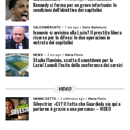
da una parte, attenzione economica
Kennedy si ferma per un grave infortunio: le
condizioni dell’obiettivo dei capitolini
dall’altra. Il club ha scelto una formula
prudente, mentre l’allenatore ha deciso di
CALCIOMERCATO
1 ora ago
Dario Bartolucci
accettarla puntando tutto sul lavoro
Ivanovic si avvicina alla Lazio? Il prestito libera
risorse per la difesa: le due operazioni in
quotidiano e sulla risposta del gruppo.
entrata dei capitolini
Ora il campo dovrà dare le prime risposte. La
NEWS
2 ore ago
Maria Floris
Stadio Flaminio, scatta il countdown per la
clausola del rinnovo automatico resta un
Lazio! Lunedì l’esito della conferenza dei servizi
dettaglio importante, ma la vera partita sarà
riportare entusiasmo, risultati e compattezza
VIDEO
attorno alla
Lazio
.
HANNO DETTO
2 settimane ago
Maria Floris
Silvestrin: «Ct? Il fatto che Guardiola sia qui a
Gattuso ha accettato la sfida senza
parlarne è grazie a una persona» – VIDEO
esitazioni: il suo futuro biancoceleste
passerà dai risultati, ma anche dalla