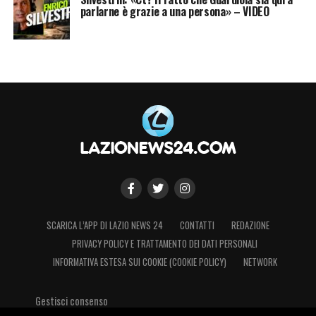
parlarne è grazie a una persona» – VIDEO
Per
Alessio Furlanetto
comincia una nuova
fase, certamente complessa ma affrontabile
con il supporto dello staff medico e
dell’ambiente biancoceleste. La riuscita
dell’intervento e l’assenza di lesioni ai
menischi rappresentano due elementi
incoraggianti in vista del percorso che lo
attende.
Ultimissime Lazio LIVE: novità su Tavares,
SCARICA L’APP DI LAZIO NEWS 24
CONTATTI
REDAZIONE
Lotito abbassa le pretese per Gila
PRIVACY POLICY E TRATTAMENTO DEI DATI PERSONALI
INFORMATIVA ESTESA SUI COOKIE (COOKIE POLICY)
NETWORK
Gestisci consenso