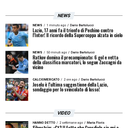
Il percorso riabilitativo di
Alessio Furlanetto
avrà inizio immediatamente presso il
Lazio
NEWS
Lab
del Training Center di
Formello
. Il centro
NEWS
1 minuto ago
Dario Bartolucci
biancoceleste seguirà da vicino il giocatore
Lazio, 17 anni fa il trionfo di Pechino contro
l’Inter! Il ricordo della Supercoppa alzata in cielo
nella fase post-operatoria, con un
programma personalizzato finalizzato al
NEWS
50 minuti ago
Dario Bartolucci
recupero graduale.
Ratkov domina il precampionato: 6 gol e vetta
della classifica marcatori, lo segue Zaccagni da
vicino
La
Lazio
potrà contare sulle proprie strutture
e sul lavoro dello staff medico per
CALCIOMERCATO
2 ore ago
Dario Bartolucci
Joselu è l’ultima suggestione della Lazio,
monitorare costantemente l’evoluzione delle
sondaggio per lo svincolato di lusso!
condizioni del portiere. Dopo l’intervento, la
riabilitazione diventa il passaggio più
VIDEO
importante per ricostruire forza, stabilità e
fiducia.
HANNO DETTO
2 settimane ago
Maria Floris
Silvestrin: «Ct? Il fatto che Guardiola sia qui a