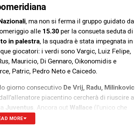
pomeridiana
Nazionali
, ma non si ferma il gruppo guidato da
pomeriggio alle
15.30
per la consueta seduta di
to in palestra
, la squadra è stata impegnata in
ue giocatori: i verdi sono Vargic, Luiz Felipe,
 Rus, Mauricio, Di Gennaro, Oikonomidis e
Prce, Patric, Pedro Neto e Caicedo.
do giorno consecutivo
De Vrij, Radu, Milinkovic
dall’allenatore piacentino cercherà di riuscire a
la
Juventus
. Ancora out
Wallace
(l’unico che
 ‘Vecchia Signora’),
Bastos, Basta
. Infine,
EAD MORE
orni le condizioni di
Strakosha
e
Lukaku
, tornati