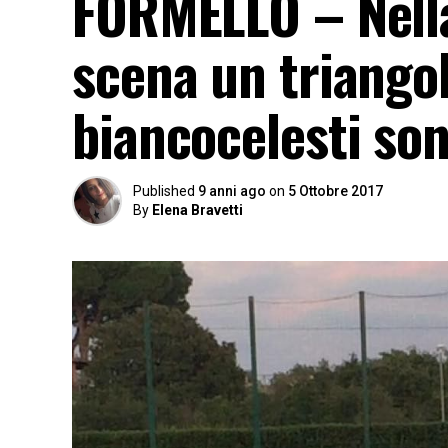
FORMELLO – Nella
scena un triango
biancocelesti so
Published
9 anni ago
on
5 Ottobre 2017
By
Elena Bravetti