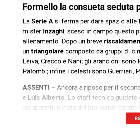
Formello la consueta seduta 
La
Serie A
si ferma per dare spazio alle
mister
Inzaghi
, sceso in campo questo 
allenamento. Dopo un breve
riscaldamen
un
triangolare
composto da gruppi di cinq
Leiva, Crecco e Nani; gli arancioni sono
Palombi; infine i celesti sono Guerrieri, 
ASSENTI
– Ancora a riposo per il secon
e Luis Alberto
. Lo staff tecnico guidato 
recuperarli in vista del big match contro 
può riuscire ad essere presente contro la
R
dovranno essere valutate nei prossimi gi
prima dai ritiri delle rispettive nazionali.