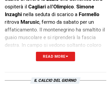
ospiterà il
Cagliari
all’
Olimpico
.
Simone
Inzaghi
nella seduta di scarico a
Formello
ritrova
Marusic
, fermo da sabato per un
affaticamento. Il montenegrino ha smaltito il
guaio muscolare e si riprenderà la fascia
destra. In campo si vedono soltanto coloro
che ieri non sono scesi in campo, a questi si
READ MORE
aggiungono i tre subentrati
Leiva, Immobile
e
Luis Alberto
. Riscaldamento, esercitazioni
tecniche e atletiche e partitella a campo
IL CALCIO DEL GIORNO
ridotto per chiudere la seduta. Solo palestra
per chi ha giocato ieri con
Nani
,
Luiz Felipe
e
Murgia
che svolgono soltanto una corsetta
blanda. Hanno preso parte all’allenamento