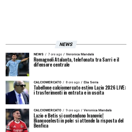
odierno
Inzaghi
lavora con
Mauricio,
Immobile, Bruno Jordao, Crecco, Pedro
Neto, Leiva, Prce, Marusic, Luis Alberto,
Parolo
e
de Vrij
. Per il
Cagliari
non
recupererà nessuno degli infortunati.
Lukaku
NEWS
potrebbe rientrare con il
Bologna
,
Felipe
NEWS
7 ore ago
Veronica Mandalà
Anderson
continua a lavorare a parte e non
Romagnoli Atalanta, telefonata tra Sarri e il
difensore centrale
dovrebbe rientrare prima della prossima
sosta, così come
Basta
.
Wallace
ci prova per
CALCIOMERCATO
8 ore ago
Elia Serra
la gara con il
Benevento
del 29 ottobre.
Tabellone calciomercato estivo Lazio 2026 LIVE:
i trasferimenti in entrata e in uscita
Vicino al rientro invece
Simone Palombi
.
CALCIOMERCATO
9 ore ago
Veronica Mandalà
LA PLAYLIST DELLE NOSTRE TOP NEWS
Lazio e Betis si contendono Ivanovic!
Biancocelesti in pole: si attende la risposta del
Benfica