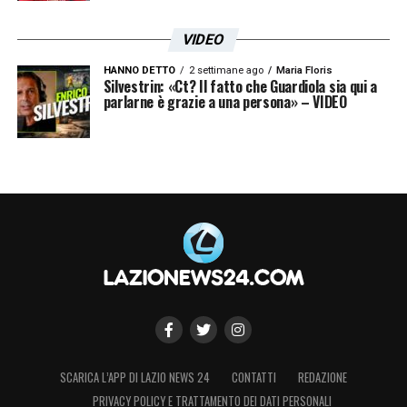
VIDEO
HANNO DETTO
2 settimane ago
Maria Floris
Silvestrin: «Ct? Il fatto che Guardiola sia qui a
parlarne è grazie a una persona» – VIDEO
SCARICA L’APP DI LAZIO NEWS 24
CONTATTI
REDAZIONE
PRIVACY POLICY E TRATTAMENTO DEI DATI PERSONALI