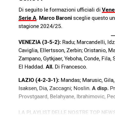
Di seguito le formazioni ufficiali di
Vene
Serie A
.
Marco Baroni
sceglie questo undi
stagione 2024/25.
VENEZIA (3-5-2):
Radu; Marcandelli, Idz
Caviglia, Ellertsson, Zerbin; Oristanio, M
Zampano, Gytkjaer, Yeboha, Conde, Fila, 
El Haddad.
All.
Di Francesco.
LAZIO (4-2-3-1):
Mandas; Marusic, Gila,
Isaksen, Dia, Zaccagni; Noslin.
A disp.
Pr
Provstgaard, Belahyane, Ibrahimovic, Pe
LA PLAYLIST DELLE NOSTRE TOP NEW