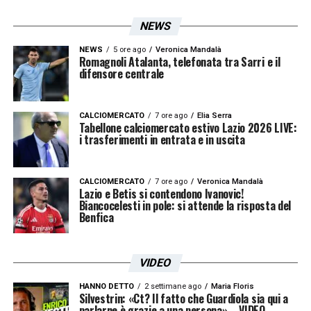
NEWS
NEWS
5 ore ago
Veronica Mandalà
Romagnoli Atalanta, telefonata tra Sarri e il
difensore centrale
CALCIOMERCATO
7 ore ago
Elia Serra
Tabellone calciomercato estivo Lazio 2026 LIVE:
i trasferimenti in entrata e in uscita
CALCIOMERCATO
7 ore ago
Veronica Mandalà
Lazio e Betis si contendono Ivanovic!
Biancocelesti in pole: si attende la risposta del
Benfica
VIDEO
HANNO DETTO
2 settimane ago
Maria Floris
Silvestrin: «Ct? Il fatto che Guardiola sia qui a
parlarne è grazie a una persona» – VIDEO