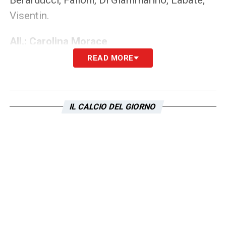
Visentin.
All.: Carolina Morace
READ MORE
MILAN (3-4-3):
Korenciova; Fusetti, Agard,
Codina; Andersen, Jane, Adami,
Bergamaschi; Thomas, Giacinti, Boquete.
IL CALCIO DEL GIORNO
A disp. :
Giuliani, Arnadottir, Grimshaw, Rizza,
Morleo, Longo, Tucceri, Miotto, Cortesi.
All.: Maurizio Ganz
LA PLAYLIST DELLE NOSTRE TOP NEWS