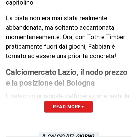
capitolino.
La pista non era mai stata realmente
abbandonata, ma soltanto accantonata
momentaneamente. Ora, con Toth e Timber
praticamente fuori dai giochi, Fabbian è
tornato ad essere una priorità concreta!
Calciomercato Lazio, il nodo prezzo
e la posizione del Bologna
L’ostacolo principale dell’operazione resta la
valutazione economica. Il Bologna, forte
READ MORE
delle prestazioni del giocatore e della sua
importanza all’interno della rosa, ha fissato il
prezzo a
15 milioni di euro
, cifra che in casa
IL CALCIO DEL GIORNO