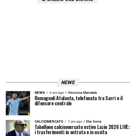
Lazio viene considerata al momento troppo
elevata.
Proprio per questo motivo è previsto
a breve
un nuovo contatto
tra i due club, forse già
nelle prossime ore. L’obiettivo della dirigenza
biancoceleste è capire se esistano margini
per abbassare la richiesta, magari inserendo
bonus o studiando una formula alternativa
NEWS
che renda l’operazione sostenibile.
NEWS
6 ore ago
Veronica Mandalà
Romagnoli Atalanta, telefonata tra Sarri e il
Trattativa riaperta e possibili
difensore centrale
sviluppi rapidi
CALCIOMERCATO
7 ore ago
Elia Serra
Tabellone calciomercato estivo Lazio 2026 LIVE:
La sensazione è che, qualora il Bologna
i trasferimenti in entrata e in uscita