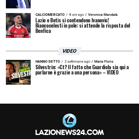
dovesse ammorbidire la propria posizione,
l’affare potrebbe
decollare rapidamente
. La
CALCIOMERCATO
8 ore ago
Veronica Mandalà
Lazio ha bisogno di chiudere per un
Lazio e Betis si contendono Ivanovic!
Biancocelesti in pole: si attende la risposta del
centrocampista in tempi brevi e Fabbian
Benfica
conosce già il campionato, riducendo i rischi
di adattamento.
VIDEO
HANNO DETTO
2 settimane ago
Maria Floris
LEGGI ANCHE:
Calciomercato Lazio, occhi
Silvestrin: «Ct? Il fatto che Guardiola sia qui a
parlarne è grazie a una persona» – VIDEO
puntati su un giovane centrocampista!
Ecco di chi si tratta
LA PLAYLIST DELLE NOSTRE TOP NEWS