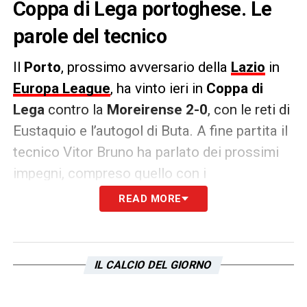
Coppa di Lega portoghese. Le
parole del tecnico
Il
Porto
, prossimo avversario della
Lazio
in
Europa League
, ha vinto ieri in
Coppa di
Lega
contro la
Moreirense 2-0
, con le reti di
Eustaquio e l’autogol di Buta. A fine partita il
tecnico Vitor Bruno ha parlato dei prossimi
impegni, compreso quello con i
biancocelesti.
READ MORE
PAROLE
– «
Se non mi piacesse questa
pressione, non sarei qui. Ci si sviluppa solo
IL CALCIO DEL GIORNO
contro squadre di alto livello. So che anche
ai giocatori piace confrontarsi con avversari