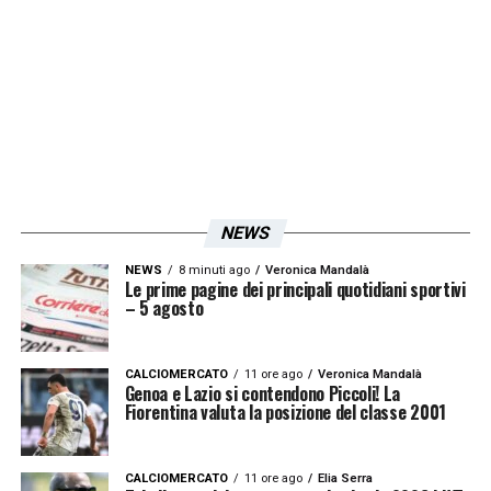
di alto livello. Prima della Lazio e del Benfica,
ci sarà l’Estoril
».
LA PLAYLIST DELLE NOSTRE TOP NEWS
NEWS
NEWS
8 minuti ago
Veronica Mandalà
Le prime pagine dei principali quotidiani sportivi
– 5 agosto
CALCIOMERCATO
11 ore ago
Veronica Mandalà
Genoa e Lazio si contendono Piccoli! La
Fiorentina valuta la posizione del classe 2001
CALCIOMERCATO
11 ore ago
Elia Serra