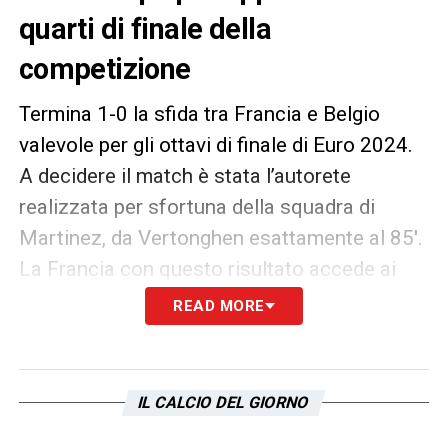
quarti di finale della
competizione
Termina 1-0 la sfida tra Francia e Belgio
valevole per gli ottavi di finale di Euro 2024.
A decidere il match è stata l’autorete
realizzata per sfortuna della squadra di
Martinez, da Vertonghen esattamente al 85′.
La Francia con questo risultato accede ai
quarti di finale, mentre il Belgio di Lukaku e
READ MORE
compagni torna a casa
LA PLAYLIST DELLE NOSTRE TOP NEWS
IL CALCIO DEL GIORNO