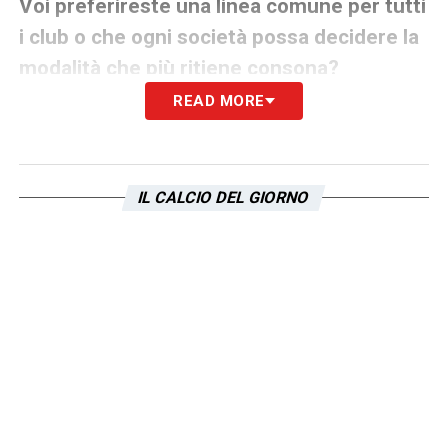
Voi preferireste una linea comune per tutti
i club o che ogni società possa decidere la
modalità che più ritiene consona?
READ MORE
«
No, non può esistere una linea comune
perché le situazioni anche in Serie A sono
variegate:ci sono società, come la
Juventus
,
IL CALCIO DEL GIORNO
che non hanno giocatori in scadenza di
contratto e con cui quindi è più facile
concordare le modalità in una situazione
come questa, ci sono anche club che hanno
giocatori in prestito o in scadenza ed
ovviamente vivono situazioni differenti, così
come in altre realtà la parte variabile del
contratto (ad esempio i premi) ha