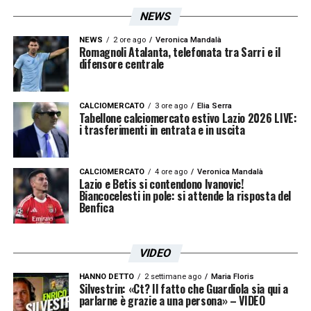
un’incidenza tale da non permettere una
NEWS
contrattazione uguale per tutti. E’
NEWS
2 ore ago
Veronica Mandalà
materialmente impossibile concepire
Romagnoli Atalanta, telefonata tra Sarri e il
difensore centrale
un’unica decisione per tutti. E’ già difficile
trovare un accordo che metta sullo stesso
CALCIOMERCATO
3 ore ago
Elia Serra
piano i giocatori di una stessa squadra,
Tabellone calciomercato estivo Lazio 2026 LIVE:
i trasferimenti in entrata e in uscita
figuriamoci se può essere mai possibile
farlo all’interno di una categoria
».
CALCIOMERCATO
4 ore ago
Veronica Mandalà
Lazio e Betis si contendono Ivanovic!
Quindi voi proporreste il taglio per una sola
Biancocelesti in pole: si attende la risposta del
Benfica
mensilità?
«
No, noi non abbiamo una proposta. Se
VIDEO
adesso non abbiamo ancora le idee chiare
HANNO DETTO
2 settimane ago
Maria Floris
Silvestrin: «Ct? Il fatto che Guardiola sia qui a
sull’eventuale ripresa, se la ripresa dovesse
parlarne è grazie a una persona» – VIDEO