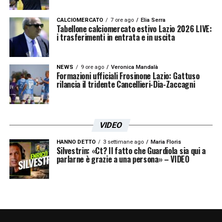
Luka Stojkovic
. Dopo il mancato arrivo di
CALCIOMERCATO
7 ore ago
Elia Serra
Asp
, la
Lazio
sta valutando l’ipotesi di
Tabellone calciomercato estivo Lazio 2026 LIVE:
i trasferimenti in entrata e in uscita
allargare il discorso con la
Dinamo Zagabria
e costruire un doppio affare. Si tratta però di
NEWS
9 ore ago
Veronica Mandalà
una soluzione complicata, soprattutto dal
Formazioni ufficiali Frosinone Lazio: Gattuso
rilancia il tridente Cancellieri-Dia-Zaccagni
punto di vista economico.
L’eventuale inserimento di Stojkovic
VIDEO
renderebbe l’operazione più ambiziosa, ma
anche più onerosa. Per questo la dirigenza
HANNO DETTO
3 settimane ago
Maria Floris
Silvestrin: «Ct? Il fatto che Guardiola sia qui a
biancoceleste dovrà capire se esistono le
parlarne è grazie a una persona» – VIDEO
condizioni per portare avanti entrambe le
piste o se concentrare gli sforzi soltanto su
Dominguez, considerato al momento la
priorità assoluta per la difesa.