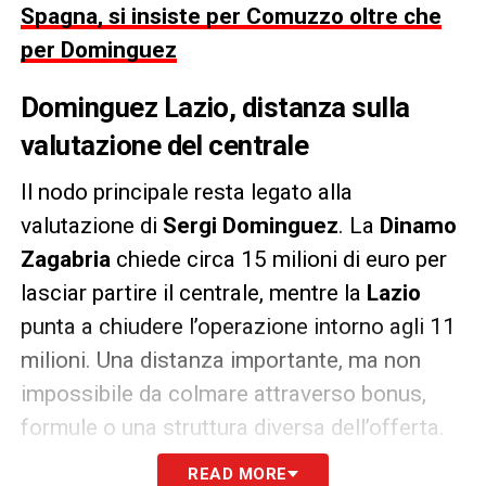
Spagna, si insiste per Comuzzo oltre che
per Dominguez
Dominguez Lazio, distanza sulla
valutazione del centrale
Il nodo principale resta legato alla
valutazione di
Sergi Dominguez
. La
Dinamo
Zagabria
chiede circa 15 milioni di euro per
lasciar partire il centrale, mentre la
Lazio
punta a chiudere l’operazione intorno agli 11
milioni. Una distanza importante, ma non
impossibile da colmare attraverso bonus,
formule o una struttura diversa dell’offerta.
READ MORE
Il club biancoceleste considera Dominguez