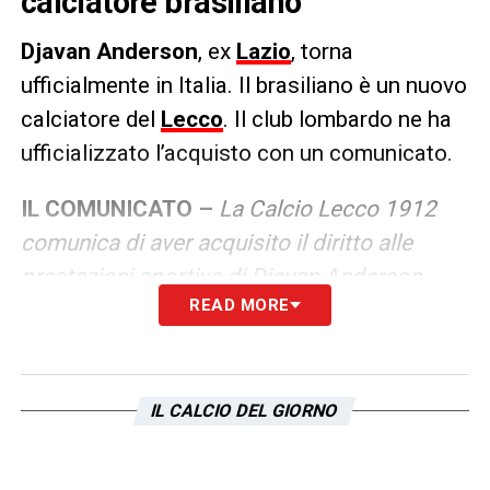
calciatore brasiliano
Djavan Anderson
, ex
Lazio
, torna
ufficialmente in Italia. Il brasiliano è un nuovo
calciatore del
Lecco
. Il club lombardo ne ha
ufficializzato l’acquisto con un comunicato.
IL COMUNICATO –
La Calcio Lecco 1912
comunica di aver acquisito il diritto alle
prestazioni sportive di Djavan Anderson,
READ MORE
classe 1995, centrocampista olandese, che
ha sottoscritto un contratto fino al 30
giugno 2025. Benvenuto Djavan nella
famiglia bluceleste
.
IL CALCIO DEL GIORNO
LA PLAYLIST DELLE NOSTRE TOP NEWS