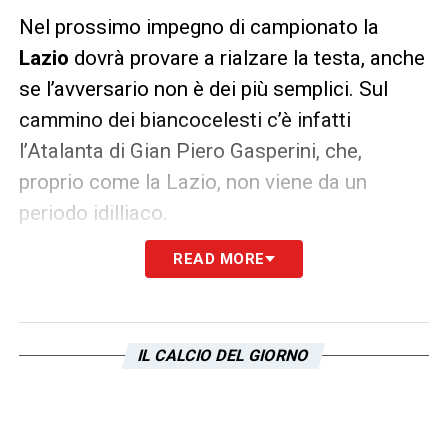
Nel prossimo impegno di campionato la
Lazio
dovrà provare a rialzare la testa, anche
se l’avversario non è dei più semplici. Sul
cammino dei biancocelesti c’è infatti
l’Atalanta di Gian Piero Gasperini, che,
proprio come la Lazio, non viene da un
periodo idilliaco.
READ MORE
I biancocelesti dovranno prestare attenzione
anche ai cartellini, soprattutto in virtù del
derby in programma nella giornata
successiva e al momento, gli unici due
IL CALCIO DEL GIORNO
diffidati sono
Belahyane e Isaksen
.