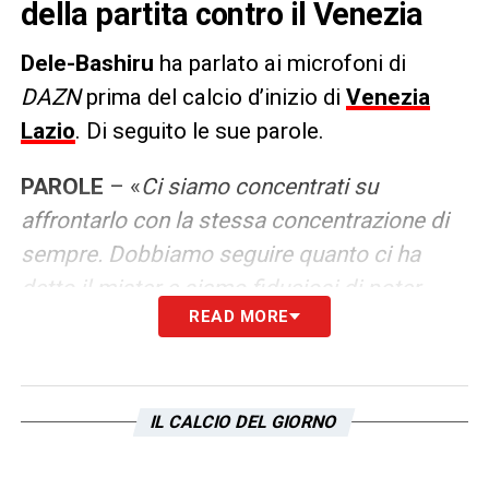
della partita contro il Venezia
Dele-Bashiru
ha parlato ai microfoni di
DAZN
prima del calcio d’inizio di
Venezia
Lazio
. Di seguito le sue parole.
PAROLE
– «
Ci siamo concentrati su
affrontarlo con la stessa concentrazione di
sempre. Dobbiamo seguire quanto ci ha
detto il mister e siamo fiduciosi di poter
READ MORE
vincere se lo faremo. A centrocampo mi
piace, ma la cosa importante è fare il bene
della squadra, indipendentemente dalla
posizione in cui il mister mi mette
».
IL CALCIO DEL GIORNO