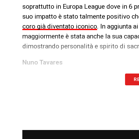
soprattutto in Europa League dove in 6 pr
suo impatto è stato talmente positivo che 
coro già diventato iconico
. In aggiunta a
maggiormente è stata anche la sua capaci
dimostrando personalità e spirito di sacri
Nuno Tavares
Il portoghese Nuno Tavares è stato indu
R
importanti messo a segno dai biancoceles
cresciuto tra le giovanili di Sporting e 
nel 2021, tuttavia, faticò a imporsi in P
due stagioni giocate con Olympique Mars
in lui e l’ha preso dai Gunners in prestito 
determinate condizioni per 6 milioni di e