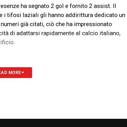
esenze ha segnato 2 gol e fornito 2 assist. Il
i tifosi laziali gli hanno addirittura dedicato un
i numeri già citati, ciò che ha impressionato
tà di adattarsi rapidamente al calcio italiano,
ficio.
bbiamente uno dei colpi di mercato più
EAD MORE
ti durante la sessione estiva. Il classe 2000
Benfica, sbarcò in Premier League con l’Arsenal
remier League e andò in prestito nelle successive
iglia e Nottingham Forest. La Lazio ha creduto
con obbligo di riscatto al verificarsi di
uro, e il suo impatto è stato subito ottimale, con