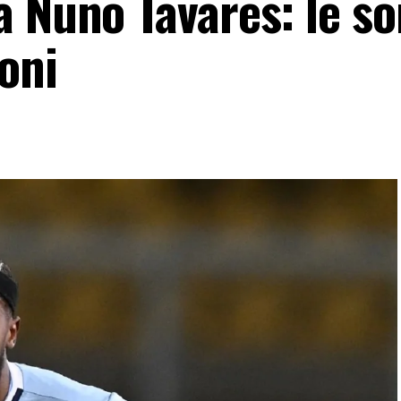
a Nuno Tavares: le s
roni