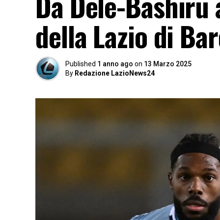
Da Dele-Bashiru 
della Lazio di Ba
Published
1 anno ago
on
13 Marzo 2025
By
Redazione LazioNews24