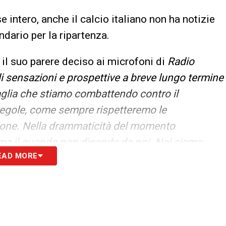
e intero, anche il calcio italiano non ha notizie
ndario per la ripartenza.
il suo parere deciso ai microfoni di
Radio
di sensazioni e prospettive a breve lungo termine
aglia che stiamo combattendo contro il
 regole, come sempre rispetteremo le
zione. Nella drammaticità del momento
 ma il quando non dipende da noi. Noi siamo
EAD MORE
non possiamo mandare arbitri allo sbaraglio a
ti, anche per noi. Taglio degli stipendi per gli
pportuno, al momento queste sono cose futili.
cose da fare, se non riparte serviranno altre
à chiesto un sacrificio agli arbitri di vertice