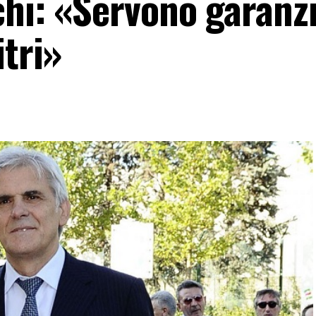
chi: «Servono garanz
itri»