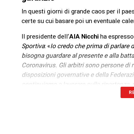
In questi giorni di grande caos per il paes
certe su cui basare poi un eventuale cale
Il presidente dell’
AIA Nicchi
ha espresso 
Sportiva
: «
Io credo che prima di parlare 
bisogna guardare al presente e alla batt
Coronavirus. Gli arbitri sono persone di
disposizioni governative e della Federa
continuiamo a lavorare sulla ripartenza,
R
pronti a riaccendere il motore ma certo 
rischiare la vita. Servono garanzie per tut
arbitri? Parleremo di tutto al momento o
Se il campionato riparte ci saranno delle 
misure. Noi faremo la nostra parte. Se verr