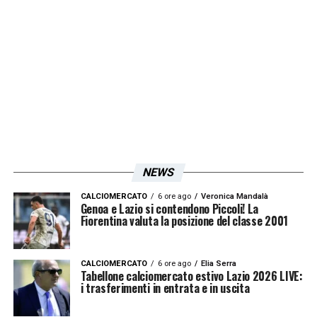
colori. Stasera è un’occasione per la Lazio, il
Napoli sarà sperimentale e deve ne deve
approfittarne. I risultati non stanno arrivando
ma la Lazio ha la testa giusta, l’umore mi
sembra giusta partita che si gioca sugli
episodi. Domenica il Napoli giocherà con
l’elmetto, sarà difficile portare via punti. Mi
aspetto una buona Lazio stasera, Conte
NEWS
vede la Coppa Italia come un fastidio, i
CALCIOMERCATO
6 ore ago
Veronica Mandalà
biancocelesti no
».
Genoa e Lazio si contendono Piccoli! La
Fiorentina valuta la posizione del classe 2001
LA PLAYLIST DELLE NOSTRE TOP NEWS
CALCIOMERCATO
6 ore ago
Elia Serra
Tabellone calciomercato estivo Lazio 2026 LIVE:
i trasferimenti in entrata e in uscita