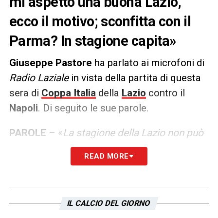
mi aspetto una buona Lazio,
ecco il motivo; sconfitta con il
Parma? In stagione capita»
Giuseppe Pastore
ha parlato ai microfoni di
Radio Laziale
in vista della partita di questa
sera di
Coppa Italia
della
Lazio
contro il
Napoli
. Di seguito le sue parole.
PAROLE
– «
La stagione della Lazio non può
essere di sole vittorie. Non siamo neanche a
READ MORE
metà stagione, sono normali up and down.
La bravura deve essere quella di tenere
l’umore alto e cercare di risolverli.
IL CALCIO DEL GIORNO
Anche Guardiola ne sta passando di tutti i