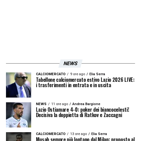
Lazio
.
LA PLAYLIST DELLE NOSTRE TOP NEWS
NEWS
CALCIOMERCATO
9 ore ago
Elia Serra
Tabellone calciomercato estivo Lazio 2026 LIVE:
i trasferimenti in entrata e in uscita
NEWS
11 ore ago
Andrea Bargione
Lazio Ostiamare 4-0: poker dei biancocelesti!
Decisiva la doppietta di Ratkov e Zaccagni
CALCIOMERCATO
13 ore ago
Elia Serra
Musah sempre più lontano dal Milan: proposto al