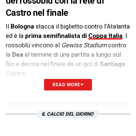
dei rossoblù con la rete di
Castro nel finale
Il
Bologna
stacca il biglietto contro l’Atalanta
ed è la
prima semifinalista di
Coppa Italia
. I
rossoblù vincono al
Gewiss Stadium
contro
la
Dea
al termine di una partita a lungo sul
filo e decisa nel finale da un gol di
Santiago
Castro
.
READ MORE
La squadra di Italiano affronterà in
semifinale la vincitrice del quarto di finale tra
Juve e Empoli. Domani in campo
Milan
IL CALCIO DEL GIORNO
Roma
, il primo dei due quarti di finale tra
romane e milanesi
e la vincitrice in
semifinale affronterà la vincitrice tra
Inter e