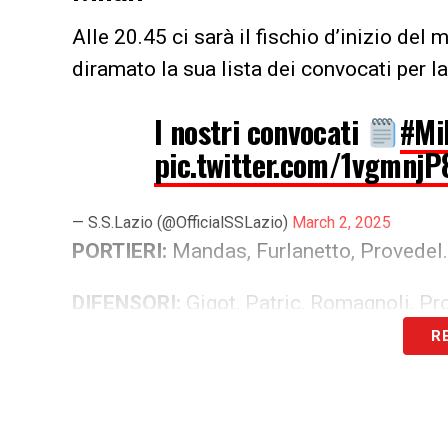
Alle 20.45 ci sarà il fischio d’inizio del 
diramato la sua lista dei convocati per la
I nostri convocati
#Mi
pic.twitter.com/1vgmnjP
— S.S.Lazio (@OfficialSSLazio)
March 2, 2025
PORTIERI:
Mandas, Furlanetto, Provedel.
DIFENSORI:
Gigot, Patric, Romagnoli, Pro
R
CENTROCAMPISTI:
Vecino, Rovella, Gue
ATTACCANTI:
Pedro, Zaccagni, Noslin, I