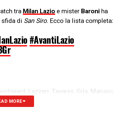
match tra
Milan Lazio
e mister
Baroni
ha
 sfida di
San Siro
. Ecco la lista completa:
lanLazio
#AvantiLazio
8Gr
vstgaard, Lazzari, Tavares, Gila, Marusic.
EAD MORE
ndouzi, Belahyane.
saksen, Dia, Ibrahimovic.