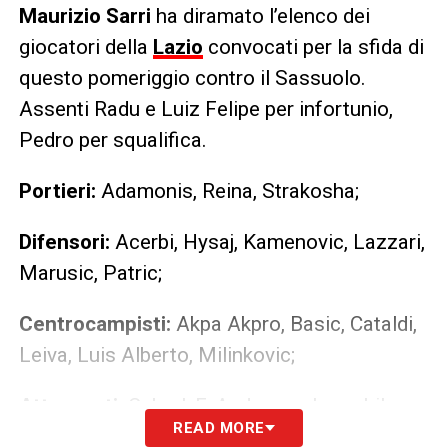
Maurizio Sarri
ha diramato l’elenco dei
giocatori della
Lazio
convocati per la sfida di
questo pomeriggio contro il Sassuolo.
Assenti Radu e Luiz Felipe per infortunio,
Pedro per squalifica.
Portieri:
Adamonis, Reina, Strakosha;
Difensori:
Acerbi, Hysaj, Kamenovic, Lazzari,
Marusic, Patric;
Centrocampisti:
Akpa Akpro, Basic, Cataldi,
Leiva, Luis Alberto, Milinkovic;
Attaccanti:
Cabral, F. Anderson, Immobile,
READ MORE
Moro, Romero, Zaccagni.