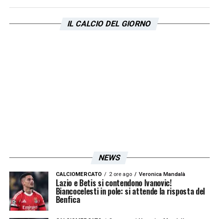
su Taylor e Dia! Le novità sul futuro di
Tavares
IL CALCIO DEL GIORNO
LA PLAYLIST DELLE NOSTRE TOP NEWS
NEWS
CALCIOMERCATO
2 ore ago
Veronica Mandalà
Lazio e Betis si contendono Ivanovic!
Biancocelesti in pole: si attende la risposta del
Benfica