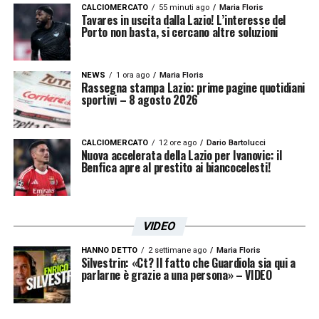
CALCIOMERCATO
55 minuti ago
Maria Floris
Tavares in uscita dalla Lazio! L’interesse del
RISCHIO CROLLO –
«Io voglio sperare di
Porto non basta, si cercano altre soluzioni
avere a disposizione professionisti di alto
livello che sa che non ci sono partite che non
NEWS
1 ora ago
Maria Floris
Rassegna stampa Lazio: prime pagine quotidiani
contano nulla, ogni gara ha risvolti positivi e
sportivi – 8 agosto 2026
negativi. VOglio partire dal presupposto che
ci saranno professionisti che daranno il
CALCIOMERCATO
12 ore ago
Dario Bartolucci
Nuova accelerata della Lazio per Ivanovic: il
100%».
Benfica apre al prestito ai biancocelesti!
IMMOBILE –
«Ci ho parlato subito,
dicendogli quello che penso: sta diventando
VIDEO
un capro espiatorio di una situazione. Lui sa
HANNO DETTO
2 settimane ago
Maria Floris
cosa fare, ma deciderà con tutta la calma
Silvestrin: «Ct? Il fatto che Guardiola sia qui a
parlarne è grazie a una persona» – VIDEO
del mondo. Sono molto fiducioso, non è
particolarmente abbattuto. Io farei un tipo di