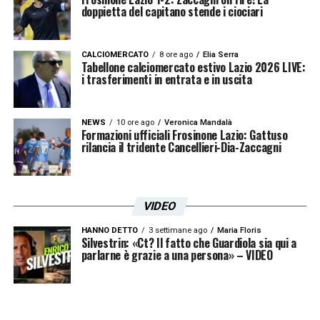
doppietta del capitano stende i ciociari
CALCIOMERCATO
8 ore ago
Elia Serra
Tabellone calciomercato estivo Lazio 2026 LIVE:
i trasferimenti in entrata e in uscita
NEWS
10 ore ago
Veronica Mandalà
Formazioni ufficiali Frosinone Lazio: Gattuso
rilancia il tridente Cancellieri-Dia-Zaccagni
VIDEO
HANNO DETTO
3 settimane ago
Maria Floris
Silvestrin: «Ct? Il fatto che Guardiola sia qui a
parlarne è grazie a una persona» – VIDEO