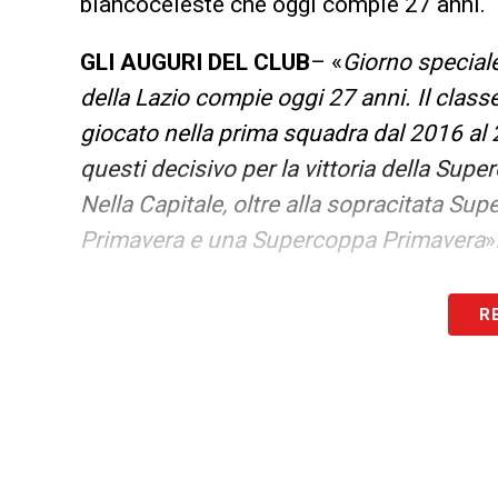
biancoceleste che oggi compie 27 anni.
GLI AUGURI DEL CLUB
– «
Giorno special
della Lazio compie oggi 27 anni. Il class
giocato nella prima squadra dal 2016 al 
questi decisivo per la vittoria della Sup
Nella Capitale, oltre alla sopracitata S
Primavera e una Supercoppa Primavera
»
LA PLAYLIST DELLE NOSTRE TOP NEW
R