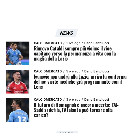
rosa.
La trattativa, sebbene complessa, potrebbe
rappresentare un’occasione importante per
NEWS
rafforzare la linea difensiva della squadra di
CALCIOMERCATO
1 ora ago
Dario Bartolucci
Rinnovo Cataldi sempre più vicino: il vice-
Gennaro Gattuso
, con un investimento
capitano verso la permanenza a vita con la
maglia della Lazio
mirato su un prospetto che già oggi mostra
grandi potenzialità.
CALCIOMERCATO
3 ore ago
Dario Bartolucci
Ivanovic non andrà alla Lazio, arriva la conferma
del no: visite mediche già programmate con il
In vista della prossima stagione, la
Lazio
Lens
sembra intenzionata a puntare su giovani di
CALCIOMERCATO
3 ore ago
Dario Bartolucci
talento come
Chiarodia
, capaci di crescere
Il futuro di Romagnoli è ancora incerto: l’Al-
Sadd si defila, l’Atalanta può tornare alla
all’interno del progetto tecnico della società.
carica?
Se la trattativa dovesse andare in porto, il
centrale italo-tedesco potrebbe diventare un