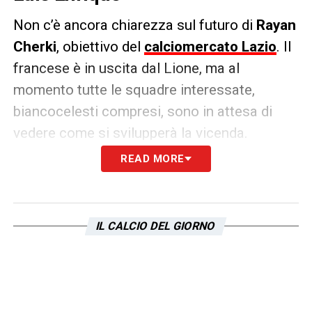
Non c’è ancora chiarezza sul futuro di
Rayan
Cherki
, obiettivo del
calciomercato Lazio
. Il
francese è in uscita dal Lione, ma al
momento tutte le squadre interessate,
biancocelesti compresi, sono in attesa di
vedere come si svilupperà la vicenda.
READ MORE
Tra le squadre ci sarebbe anche il
PSG
: in
conferenza stampa il tecnico
Luis Enrique
ha così commentato
l’interesse dei parigini
:
IL CALCIO DEL GIORNO
«
Non ho niente da dire su nessun giocatore
che non sia al PSG
»
LA PLAYLIST DELLE NOSTRE TOP NEWS