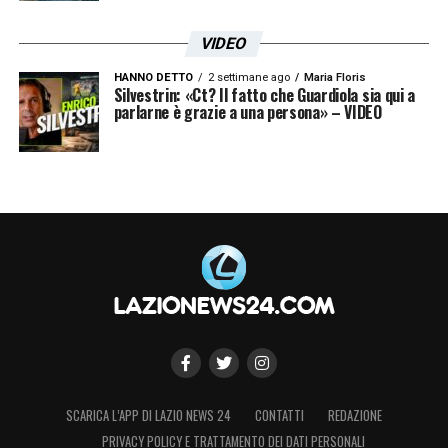
VIDEO
HANNO DETTO
2 settimane ago
Maria Floris
Silvestrin: «Ct? Il fatto che Guardiola sia qui a
parlarne è grazie a una persona» – VIDEO
SCARICA L’APP DI LAZIO NEWS 24
CONTATTI
REDAZIONE
PRIVACY POLICY E TRATTAMENTO DEI DATI PERSONALI