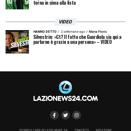
torna in cima alla lista
VIDEO
HANNO DETTO
2 settimane ago
Maria Floris
Silvestrin: «Ct? Il fatto che Guardiola sia qui a
parlarne è grazie a una persona» – VIDEO
SCARICA L’APP DI LAZIO NEWS 24
CONTATTI
REDAZIONE