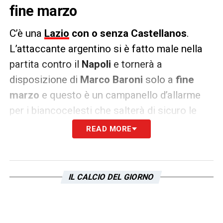
fine marzo
C’è una
Lazio
con o senza Castellanos
.
L’attaccante argentino si è fatto male nella
partita contro il
Napoli
e tornerà a
disposizione di
Marco Baroni
solo a
fine
marzo
e questo è un campanello d’allarme
per i biancocelesti che salterà di sicuro le
sfide con
Milan, Udinese, Bologna
, il doppio
READ MORE
impegno di
Europa League
contro il
Viktoria
Plzen
e forse potrebbe rientrare contro il
Torino
.
La Gazzetta dello Sport
ha
IL CALCIO DEL GIORNO
analizzato i numeri della squadra con e
senza il Taty e queste sono le cifre.