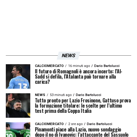
Con Castellanos:
30 partite disputate
Media punti per partita:
2,1
Percentuale vittorie:
67%
Media gol segnati:
2,1
NEWS
Senza Castellanos:
CALCIOMERCATO
16 minuti ago
Dario Bartolucci
Il futuro di Romagnoli è ancora incerto: l’Al-
Sadd si defila, l’Atalanta può tornare alla
6 partite disputate
carica?
Media punti per partita:
0,8
NEWS
53 minuti ago
Dario Bartolucci
Percentuale vittorie:
17%
Tutto pronto per Lazio Frosinone, Gattuso prova
la formazione titolare: le scelte per l’ultimo
Media gol segnati:
0,8​
test prima della Coppa Italia
CALCIOMERCATO
2 ore ago
Dario Bartolucci
LA PLAYLIST DELLE NOSTRE TOP NEWS
Pinamonti piace alla Lazio, nuovo sondaggio
dopo il no di Ivanovic: l’attaccante del Sassuolo