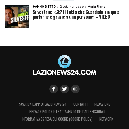
HANNO DETTO
2 settimane ago
Maria Floris
Silvestrin: «Ct? Il fatto che Guardiola sia qui a
parlarne è grazie a una persona» – VIDEO
SCARICA L’APP DI LAZIO NEWS 24
CONTATTI
REDAZIONE
PRIVACY POLICY E TRATTAMENTO DEI DATI PERSONALI
INFORMATIVA ESTESA SUI COOKIE (COOKIE POLICY)
NETWORK