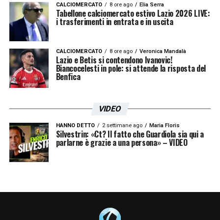
CALCIOMERCATO
8 ore ago
Elia Serra
Tabellone calciomercato estivo Lazio 2026 LIVE:
i trasferimenti in entrata e in uscita
CALCIOMERCATO
8 ore ago
Veronica Mandalà
Lazio e Betis si contendono Ivanovic!
Biancocelesti in pole: si attende la risposta del
Benfica
VIDEO
HANNO DETTO
2 settimane ago
Maria Floris
Silvestrin: «Ct? Il fatto che Guardiola sia qui a
parlarne è grazie a una persona» – VIDEO