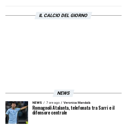
rimane un’incognita. Molto dipenderà dai
numeri ufficiali e dalla capacità della
IL CALCIO DEL GIORNO
dirigenza di trovare un equilibrio tra le
richieste tecniche di Sarri e la necessità di
tutelare la stabilità finanziaria del club. La
sensazione, ad oggi, è che tutto sia ancora
aperto.
QUI:
TUTTE LE ULTIME NOTIZIE DI SERIE A
LA PLAYLIST DELLE NOSTRE TOP NEWS
NEWS
NEWS
7 ore ago
Veronica Mandalà
Romagnoli Atalanta, telefonata tra Sarri e il
difensore centrale