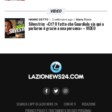
VIDEO
HANNO DETTO
2 settimane ago
Maria Floris
Silvestrin: «Ct? Il fatto che Guardiola sia qui a
parlarne è grazie a una persona» – VIDEO
SCARICA L’APP DI LAZIO NEWS 24
CONTATTI
REDAZIONE
PRIVACY POLICY E TRATTAMENTO DEI DATI PERSONALI