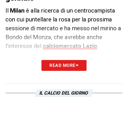
Il
Milan
è alla ricerca di un centrocampista
con cui puntellare la rosa per la prossima
sessione di mercato e ha messo nel mirino a
Bondo del Monza, che avrebbe anche
l’interesse del
calciomercato Lazio
.
Il giocatore è un titolarissimo agli ordini
READ MORE
di
Nesta
che difficilmente se ne vorrà privare
a
gennaio
. Allo stesso tempo, però, i
rossoneri avranno bisogno il prima possibile
IL CALCIO DEL GIORNO
di un rinforzo in più sulla mediana. La notizia
è stata riportata su X dal giornalista
Nicolò
Schira
.