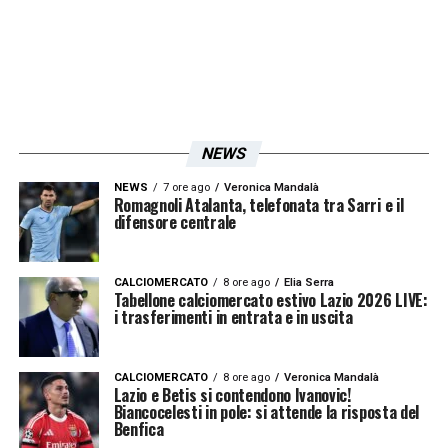
il sogno è fare il grande salto verso la Serie
A, dove ad accoglierlo ci sarebbero già
numerosi club come
Sassuolo
e
Genoa
, ma
secondo quanto riportato dal
Corriere dello
Sport
, immaginare il giocatore in
NEWS
biancoceleste non è un’utopia.
NEWS
7 ore ago
Veronica Mandalà
Romagnoli Atalanta, telefonata tra Sarri e il
difensore centrale
LA PLAYLIST DELLE NOSTRE TOP NEWS
CALCIOMERCATO
8 ore ago
Elia Serra
Tabellone calciomercato estivo Lazio 2026 LIVE:
i trasferimenti in entrata e in uscita
CALCIOMERCATO
8 ore ago
Veronica Mandalà
Lazio e Betis si contendono Ivanovic!
Biancocelesti in pole: si attende la risposta del
Benfica