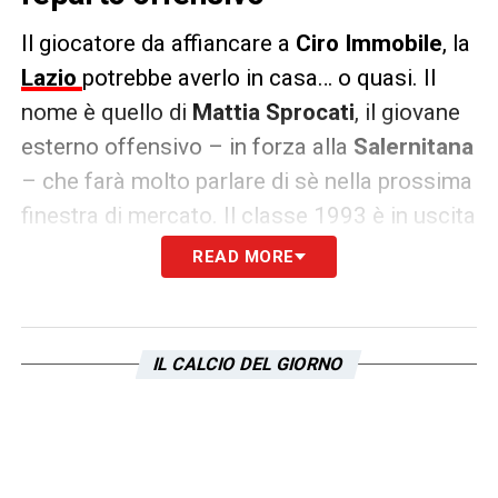
Il giocatore da affiancare a
Ciro Immobile
, la
Lazio
potrebbe averlo in casa… o quasi. Il
nome è quello di
Mattia Sprocati
, il giovane
esterno offensivo – in forza alla
Salernitana
– che farà molto parlare di sè nella prossima
finestra di mercato. Il classe 1993 è in uscita
dal club granata e per lui è forse davvero
READ MORE
arrivato il momento di spiccare il volo.
Arrivato alla corte di
Bollini
nello scorso
gennaio, con la formula del prestito con
IL CALCIO DEL GIORNO
diritto di riscatto, in poco tempo ha
conquistato la piazza campana. Corsa
instancabile, inserimenti perfetti e tanta
grinta: queste le sue specialità. Adesso però