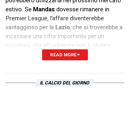
potrebbero utilizzarla nel prossimo mercato
estivo. Se
Mandas
dovesse rimanere in
Premier League, l’affare diventerebbe
vantaggioso per la
Lazio
, che si troverebbe a
incassare una cifra importante per un
giocatore che attualmente non è titolare.
READ MORE
LA PLAYLIST DELLE NOSTRE TOP NEWS
IL CALCIO DEL GIORNO