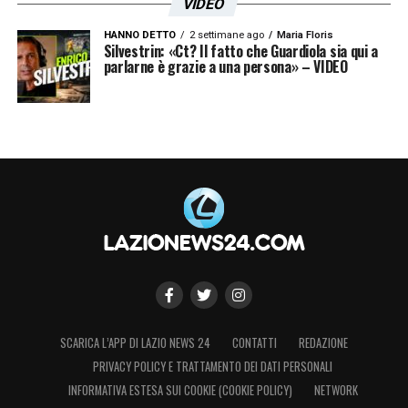
VIDEO
HANNO DETTO
2 settimane ago
Maria Floris
Silvestrin: «Ct? Il fatto che Guardiola sia qui a
parlarne è grazie a una persona» – VIDEO
SCARICA L’APP DI LAZIO NEWS 24
CONTATTI
REDAZIONE
PRIVACY POLICY E TRATTAMENTO DEI DATI PERSONALI
INFORMATIVA ESTESA SUI COOKIE (COOKIE POLICY)
NETWORK