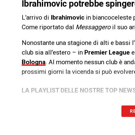
Ibrahimovic potrebbe spingere 
L’arrivo di
Ibrahimovic
in biancoceleste 
Come riportato dal
Messaggero
il suo a
Nonostante una stagione di alti e bassi l’
club sia all’estero – in
Premier League
e
Bologna
. Al momento nessun club è anda
prossimi giorni la vicenda si può evolver
LA PLAYLIST DELLE NOSTRE TOP NEW
R