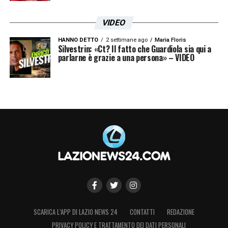
VIDEO
HANNO DETTO
2 settimane ago
Maria Floris
Silvestrin: «Ct? Il fatto che Guardiola sia qui a
parlarne è grazie a una persona» – VIDEO
SCARICA L’APP DI LAZIO NEWS 24
CONTATTI
REDAZIONE
PRIVACY POLICY E TRATTAMENTO DEI DATI PERSONALI