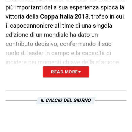
più importanti della sua esperienza spicca la
vittoria della
Coppa Italia 2013
, trofeo in cui
il capocannoniere all time di una singola
edizione di un mondiale ha dato un
contributo decisivo, confermando il suo
ruolo di leader in campo e la capacità di
incidere nei momenti chiave della stagione.
READ MORE
Gli auguri della Lazio sui social all’ex
bomber
La società ha celebrato l’ex bomber sui
IL CALCIO DEL GIORNO
propri canali ufficiali, ricordando i gol e i
momenti più importanti vissuti insieme. Il
tedesco resta ancora oggi una figura amata