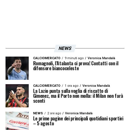
dai tifosi, che lo ricordano non solo per la
tecnica e il fiuto del gol, ma anche per il
carattere e l’impegno mostrati durante tutta
la permanenza in biancoceleste.
Il compleanno di
Mirolsva Klose
rappresenta
NEWS
dunque un’occasione per rivivere i momenti
CALCIOMERCATO
9 minuti ago
Veronica Mandalà
Romagnoli, l’Atalanta ci prova! Contatti con il
più emozionanti del calcio biancoceleste e
difensore biancoceleste
celebrare una carriera che ha lasciato un
segno indelebile nel cuore dei tifosi. La
CALCIOMERCATO
1 ora ago
Veronica Mandalà
La Lazio punta sulla voglia di riscatto di
società, attraverso auguri e ricordi,
Gimenez, ma il Porto non molla: il Milan non farà
sconti
sottolinea il legame speciale tra il club e una
delle sue leggende più rappresentative.
NEWS
2 ore ago
Veronica Mandalà
Le prime pagine dei principali quotidiani sportivi
– 5 agosto
LA PLAYLIST DELLE NOSTRE TOP NEWS