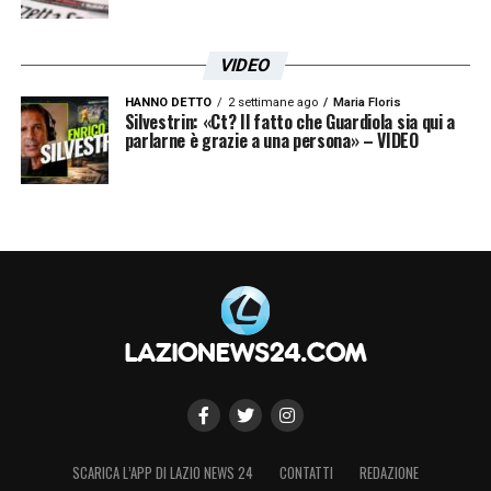
VIDEO
HANNO DETTO
2 settimane ago
Maria Floris
Silvestrin: «Ct? Il fatto che Guardiola sia qui a
parlarne è grazie a una persona» – VIDEO
SCARICA L’APP DI LAZIO NEWS 24
CONTATTI
REDAZIONE