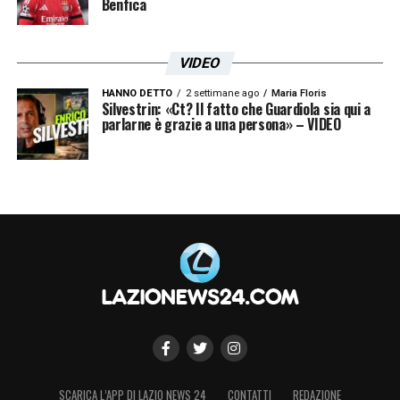
Benfica
VIDEO
HANNO DETTO
2 settimane ago
Maria Floris
Silvestrin: «Ct? Il fatto che Guardiola sia qui a
parlarne è grazie a una persona» – VIDEO
SCARICA L’APP DI LAZIO NEWS 24
CONTATTI
REDAZIONE