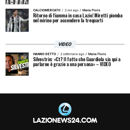
domanda vera è, perché Milenkovic ha
tenuto il braccio così largo? Stai portando a
CALCIOMERCATO
2 ore ago
Maria Floris
Ritorno di fiamma in casa Lazio! Miretti piomba
casa un risultato, poi perdi per un
nel mirino per accendere la trequarti
dettaglio.
Il braccio largo così è punito al
100%
VIDEO
LA PLAYLIST DELLE NOSTRE TOP NEWS
HANNO DETTO
2 settimane ago
Maria Floris
Silvestrin: «Ct? Il fatto che Guardiola sia qui a
parlarne è grazie a una persona» – VIDEO