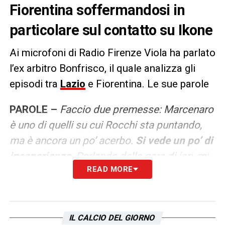
Fiorentina soffermandosi in
particolare sul contatto su Ikone
Ai microfoni di Radio Firenze Viola ha parlato
l’ex arbitro Bonfrisco, il quale analizza gli
episodi tra
Lazio
e Fiorentina. Le sue parole
PAROLE –
Faccio due premesse: Marcenaro
è uno di quelli su cui Rocchi sta puntando,
ma è ancora un po’ acerbo.
Si vede un po’ di
inesperienza
. Parlando della gara di ieri, mi
READ MORE
soffermo sulle direttive: il termine “rigorino”
non mi piace, perché a volte non vengono
dati rigori che meriterebbero di essere
dati.
Quello su Ikone è uno di questi. C’è un
IL CALCIO DEL GIORNO