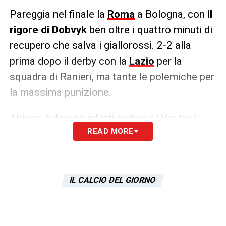
Pareggia nel finale la
Roma
a Bologna, con
il
rigore di Dobvyk
ben oltre i quattro minuti di
recupero che salva i giallorossi. 2-2 alla
prima dopo il derby con la
Lazio
per la
squadra di Ranieri, ma tante le polemiche per
la massima punizione.
Abisso è dovuto infatti andare al Var tra le
READ MORE
tante polemiche di Mancini e compagni
dopo
il tocco di Lucumì
, che inizialmente non era
stato fischiato.
IL CALCIO DEL GIORNO
LA PLAYLIST DELLE NOSTRE TOP NEWS