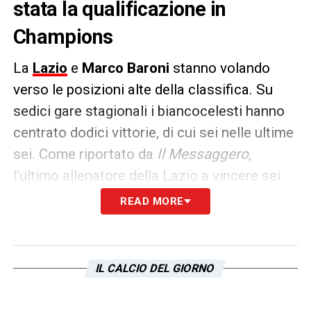
stata la qualificazione in
Champions
La
Lazio
e
Marco Baroni
stanno volando
verso le posizioni alte della classifica. Su
sedici gare stagionali i biancocelesti hanno
centrato dodici vittorie, di cui sei nelle ultime
sei. Come riportato da
Il Messaggero
,
l’ultimo allenatore della Lazio a vincere sei
partite consecutive è stato
Simone Inzaghi
READ MORE
nel 2020.
In quell’occasione, l’attuale allenatore
IL CALCIO DEL GIORNO
dell’Inter aveva conquistato la qualificazione
in
Champions League
. Dunque, i tifosi ora