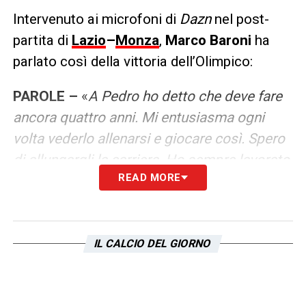
Intervenuto ai microfoni di
Dazn
nel post-
partita di
Lazio
–
Monza
,
Marco Baroni
ha
parlato così della vittoria dell’Olimpico:
PAROLE –
«
A Pedro ho detto che deve fare
ancora quattro anni. Mi entusiasma ogni
volta vederlo allenarsi e giocare così. Spero
di allungargli la carriera. Ho sempre lavorato
READ MORE
su tutti, la mia attenzione è rivolta
soprattutto a chi non è protagonista durante
le partite. Stiamo lavorando sul nostro
calcio, deve essere offensivo e che piace.
IL CALCIO DEL GIORNO
Noi che attacchiamo molto, dobbiamo
lavorare sulla riconquista immediata della