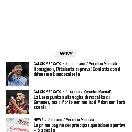
palla. Per me la squadra è stata brava lì, nel
primo tempo forse potevamo fare meglio
nella finalizzazione. Sono contento che oggi i
ragazzi abbiano fatto una partita importante.
Rovella è un ragazzo in crescita costante,
non solo in partita ma
NEWS
anche in allenamento
».
CALCIOMERCATO
6 minuti ago
Veronica Mandalà
Romagnoli, l’Atalanta ci prova! Contatti con il
LA PLAYLIST DELLE NOSTRE TOP NEWS
difensore biancoceleste
CALCIOMERCATO
1 ora ago
Veronica Mandalà
La Lazio punta sulla voglia di riscatto di
Gimenez, ma il Porto non molla: il Milan non farà
sconti
NEWS
2 ore ago
Veronica Mandalà
Le prime pagine dei principali quotidiani sportivi
– 5 agosto